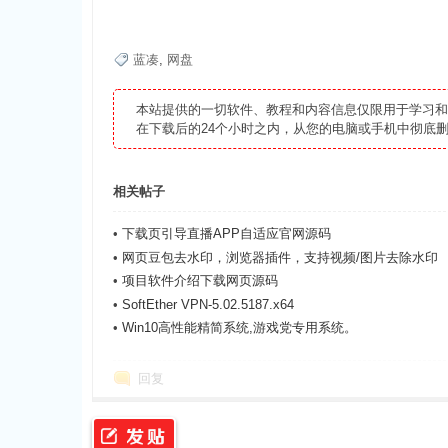
资
蓝凑
,
网盘
本站提供的一切软件、教程和内容信息仅限用于学习
在下载后的24个小时之内，从您的电脑或手机中彻底
相关帖子
源
•
下载页引导直播APP自适应官网源码
•
网页豆包去水印，浏览器插件，支持视频/图片去除水印
•
项目软件介绍下载网页源码
•
SoftEther VPN-5.02.5187.x64
•
Win10高性能精简系统,游戏党专用系统。
回复
网