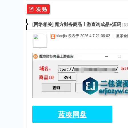
二
»
›
›
›
[网络相关]
魔方财务商品上游查询成品+源码
[复
xiaojia
发表于 2026-4-7 21:06:02
|
显示全
佳
蓝凑网盘