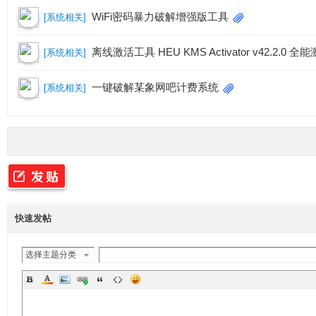
WiFi密码暴力破解增强版工具
[
系统相关
]
离线激活工具 HEU KMS Activator v42.2.0 
[
系统相关
]
收
一键破解某象网吧计费系统
[
系统相关
]
集
快速发帖
选择主题分类