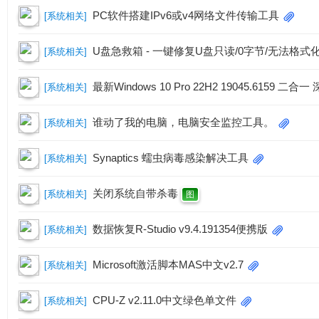
PC软件搭建IPv6或v4网络文件传输工具
[
系统相关
]
U盘急救箱 - 一键修复U盘只读/0字节/无法格式
[
系统相关
]
最新Windows 10 Pro 22H2 19045.6159 二合一
[
系统相关
]
资
谁动了我的电脑，电脑安全监控工具。
[
系统相关
]
Synaptics 蠕虫病毒感染解决工具
[
系统相关
]
关闭系统自带杀毒
[
系统相关
]
图
数据恢复R-Studio v9.4.191354便携版
[
系统相关
]
源
Microsoft激活脚本MAS中文v2.7
[
系统相关
]
CPU-Z v2.11.0中文绿色单文件
[
系统相关
]