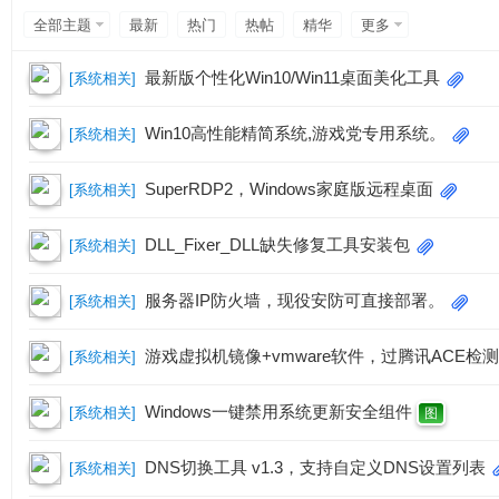
专
全部主题
最新
热门
热帖
精华
更多
最新版个性化Win10/Win11桌面美化工具
[
系统相关
]
Win10高性能精简系统,游戏党专用系统。
[
系统相关
]
SuperRDP2，Windows家庭版远程桌面
[
系统相关
]
业
DLL_Fixer_DLL缺失修复工具安装包
[
系统相关
]
服务器IP防火墙，现役安防可直接部署。
[
系统相关
]
游戏虚拟机镜像+vmware软件，过腾讯ACE检测，w
[
系统相关
]
Windows一键禁用系统更新安全组件
[
系统相关
]
图
的
DNS切换工具 v1.3，支持自定义DNS设置列表
[
系统相关
]