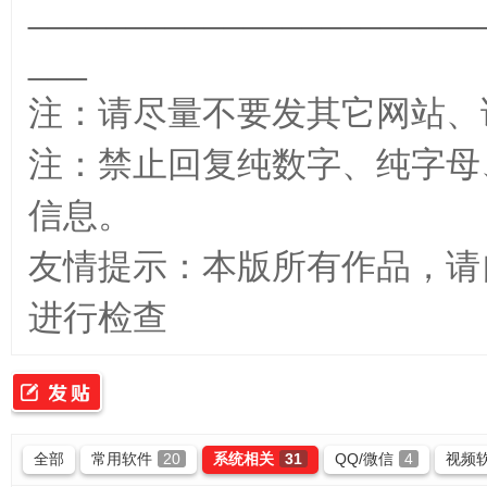
_______________________
___
_
注：请尽量不要发其它网站、
注：禁止回复纯数字、纯字母
信息。
友情提示：本版所有作品，请
最
进行检查
全部
常用软件
20
系统相关
31
QQ/微信
4
视频