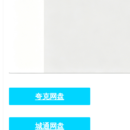
源
收
夸克网盘
集
城通网盘