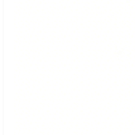
资
源
网