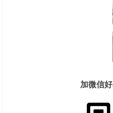
资
源
加微信好
网