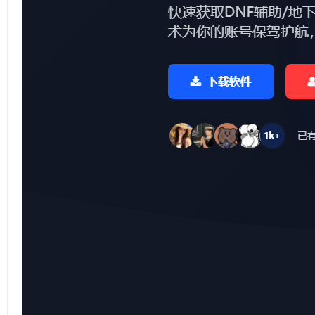
资
源
网