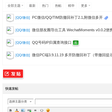
专
全部主题
最新
热门
热帖
精华
更多
PC微信/QQ/TIM防撤回补丁2.1,附微信多开
[
QQ/微信
]
微信朋友圈导出工具 WechatMoments v0.0.2便
[
QQ/微信
]
QQ号码IP归属查询接口
[
QQ/微信
]
图
业
微信PC端3.9.11.19 多开防撤回补丁（带撤回提
[
QQ/微信
]
快速发帖
的
选择主题分类