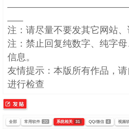
_______________________
___
_
注：请尽量不要发其它网站、
注：禁止回复纯数字、纯字母
信息。
友情提示：本版所有作品，请
最
进行检查
全部
常用软件
20
系统相关
31
QQ/微信
4
视频