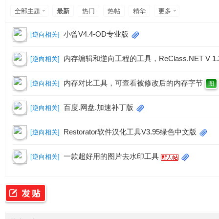
专
全部主题
最新
热门
热帖
精华
更多
小曾V4.4-OD专业版
[
逆向相关
]
内存编辑和逆向工程的工具，ReClass.NET V 1
[
逆向相关
]
内存对比工具，可查看被修改后的内存字节
[
逆向相关
]
图
业
百度.网盘.加速补丁版
[
逆向相关
]
Restorator软件汉化工具V3.95绿色中文版
[
逆向相关
]
一款超好用的图片去水印工具
[
逆向相关
]
的