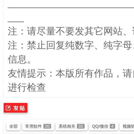
_______________________
___
_
注：请尽量不要发其它网站、
注：禁止回复纯数字、纯字母
信息。
友情提示：本版所有作品，请
最
进行检查
全部
常用软件
20
系统相关
31
QQ/微信
4
视频