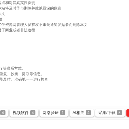
观点和对其真实性负责
本站将及时予与删除并致以最深的歉意
本文
途
二佳资源网管理人员有权不事先通知发贴者而删除本文
用于商业或者非法途径
_________________
Y等联系方式。
重复、抄袭、提取等信息。
能及时、准确地一一进行检查
4
视频软件
4
网络验证
1
AI相关
4
采集/下载
5