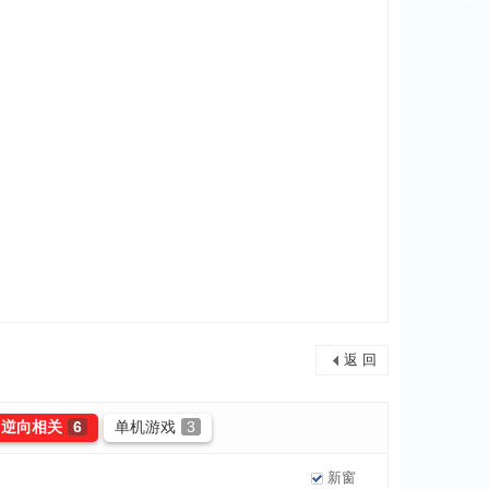
返 回
逆向相关
6
单机游戏
3
新窗