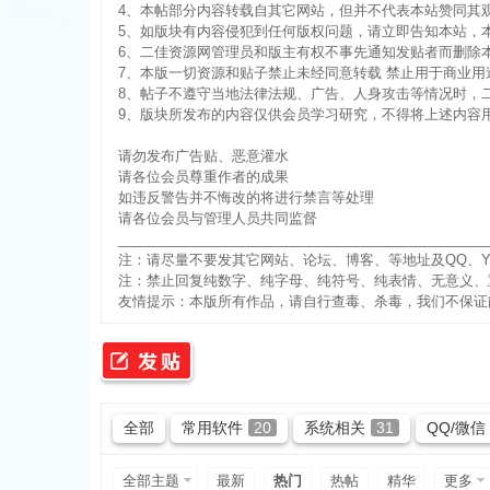
4、本帖部分内容转载自其它网站，但并不代表本站赞同其
5、如版块有内容侵犯到任何版权问题，请立即告知本站，
6、二佳资源网管理员和版主有权不事先通知发贴者而删除
7、本版一切资源和贴子禁止未经同意转载 禁止用于商业用
8、帖子不遵守当地法律法规、广告、人身攻击等情况时，
9、版块所发布的内容仅供会员学习研究，不得将上述内容
请勿发布广告贴、恶意灌水
佳
请各位会员尊重作者的成果
如违反警告并不悔改的将进行禁言等处理
请各位会员与管理人员共同监督
________________________________________________
注：请尽量不要发其它网站、论坛、博客、等地址及QQ、Y
注：禁止回复纯数字、纯字母、纯符号、纯表情、无意义、
友情提示：本版所有作品，请自行查毒、杀毒，我们不保证
资
全部
常用软件
20
系统相关
31
QQ/微信
全部主题
最新
热门
热帖
精华
更多