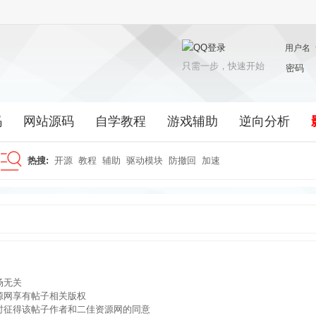
用户名
只需一步，快速开始
密码
码
网站源码
自学教程
游戏辅助
逆向分析
热搜:
开源
教程
辅助
驱动模块
防撤回
加速
搜
索
场无关
源网享有帖子相关版权
时征得该帖子作者和二佳资源网的同意