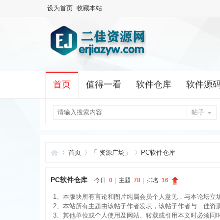
设为首页
收藏本站
首页
值得一看
软件仓库
软件源
帖子
首页
「 资源广场」
PC软件仓库
PC软件仓库
今日:
0
|
主题:
78
|
排名:
16
二
»
›
›
1、本版块所有言论和图片纯属会员个人意见，与本论坛立
2、本站所有主题由该帖子作者发表，该帖子作者与二佳资
3、其他单位或个人使用及网站、转载或引用本文时必须同