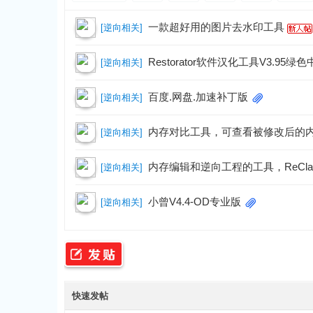
一款超好用的图片去水印工具
[
逆向相关
]
Restorator软件汉化工具V3.95绿
[
逆向相关
]
源
百度.网盘.加速补丁版
[
逆向相关
]
内存对比工具，可查看被修改后的
[
逆向相关
]
内存编辑和逆向工程的工具，ReClass.
[
逆向相关
]
小曾V4.4-OD专业版
[
逆向相关
]
网
快速发帖