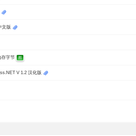
色中文版
内存字节
图
NET V 1.2 汉化版