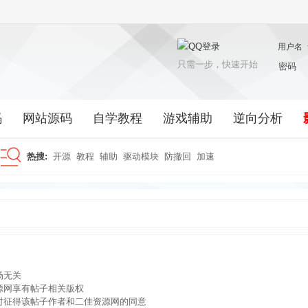
用户名
只需一步，快速开始
密码
码
网站源码
自学教程
游戏辅助
逆向分析
热搜:
开源
教程
辅助
驱动模块
防撤回
加速
搜
索
场无关
源网享有帖子相关版权
时征得该帖子作者和二佳资源网的同意