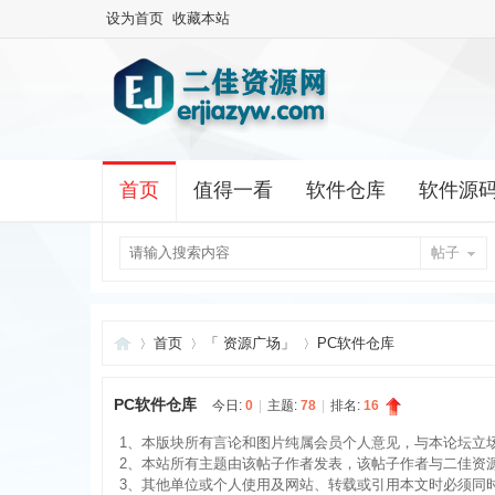
设为首页
收藏本站
首页
值得一看
软件仓库
软件源
帖子
首页
「 资源广场」
PC软件仓库
PC软件仓库
今日:
0
|
主题:
78
|
排名:
16
二
»
›
›
1、本版块所有言论和图片纯属会员个人意见，与本论坛立
2、本站所有主题由该帖子作者发表，该帖子作者与二佳资
3、其他单位或个人使用及网站、转载或引用本文时必须同