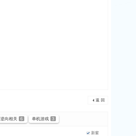
返 回
逆向相关
6
单机游戏
3
新窗