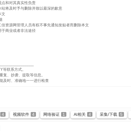
观点和对其真实性负责
本站将及时予与删除并致以最深的歉意
本文
途
二佳资源网管理人员有权不事先通知发贴者而删除本文
用于商业或者非法途径
_________________
Y等联系方式。
重复、抄袭、提取等信息。
能及时、准确地一一进行检查
4
视频软件
4
网络验证
1
AI相关
4
采集/下载
5