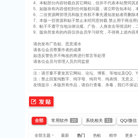
4、本帖部分内容转载自其它网站，但并不代表本站赞同其
5、如版块有内容侵犯到任何版权问题，请立即告知本站，
6、二佳资源网管理员和版主有权不事先通知发贴者而删除
7、本版一切资源和贴子禁止未经同意转载 禁止用于商业用
8、帖子不遵守当地法律法规、广告、人身攻击等情况时，
9、版块所发布的内容仅供会员学习研究，不得将上述内容
请勿发布广告贴、恶意灌水
佳
请各位会员尊重作者的成果
如违反警告并不悔改的将进行禁言等处理
请各位会员与管理人员共同监督
________________________________________________
注：请尽量不要发其它网站、论坛、博客、等地址及QQ、Y
注：禁止回复纯数字、纯字母、纯符号、纯表情、无意义、
友情提示：本版所有作品，请自行查毒、杀毒，我们不保证
资
全部
常用软件
20
系统相关
31
QQ/微信
全部主题
最新
热门
热帖
精华
更多